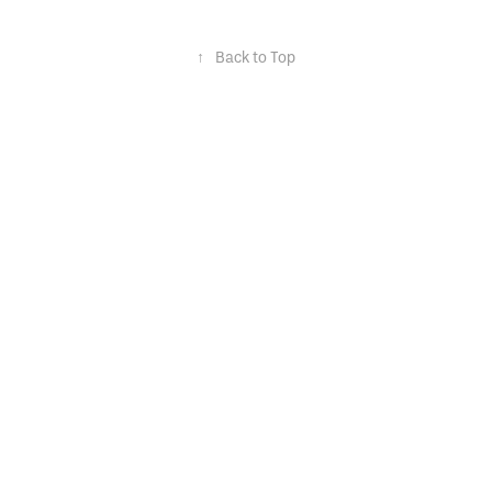
↑
Back to Top